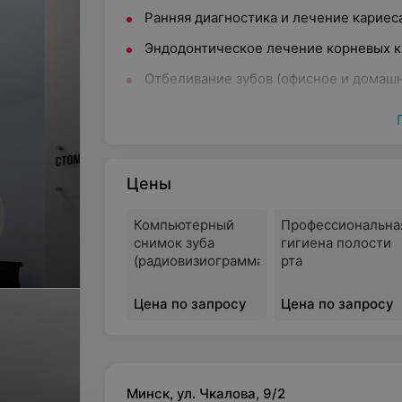
Ранняя диагностика и лечение кариес
Эндодонтическое лечение корневых к
Отбеливание зубов (офисное и домаш
Съемное и несъемное протезировани
Цифровое рентгенологическое исслед
Лечение заболеваний пародонта
Цены
Детская стоматология
Компьютерный
Профессиональна
Оборудование и материалы:
снимок зуба
гигиена полости
(радиовизиограмма)
рта
Стоматология «Арт Смайл» оснащена со
специалисты используют последние мет
Цена по запросу
Цена по запросу
материалы.
Наши преимущества:
Удобный график (до 21:00 в будни)
Минск, ул. Чкалова, 9/2