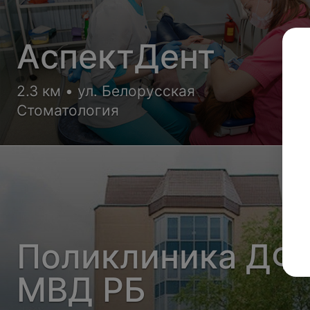
АспектДент
2.3 км • ул. Белорусская
Стоматология
Поликлиника ДФ
МВД РБ