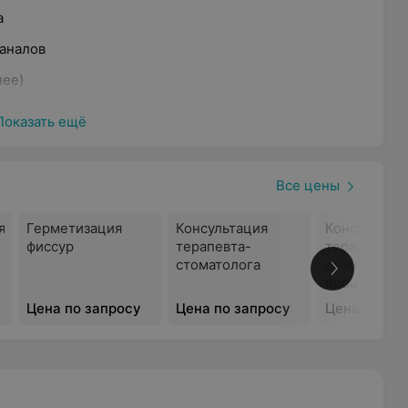
а
аналов
нее)
е
Показать ещё
ование с минимальной дозой облучения
Все цены
я
Герметизация
Консультация
Консультац
фиссур
терапевта-
терапевта-
стоматолога
стоматолога
временным финским оборудованием. В работе наши
процессе
одические разработки и только проверенные
лечения)
Цена по запросу
Цена по запросу
Цена по за