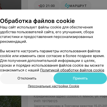
ДО 21:00
МАРШРУТ
«Арт Смайл» — эксперт по улыбкам.
Обращаем ваше внимание, ч
Обработка файлов cookie
специалиста: рекламируемы
Наш сайт использует файлы cookie для обеспечения
Вы владелец?
Подключить он
противопоказания.
удобства пользователей сайта, его улучшения, сбора
статистики и предоставления персонализированных
Начните оказывать услу
рекомендаций.
вашим па
Вы можете настроить параметры использования файлов
cookie или изменить свое согласие в более позднее время.
Для получения дополнительной информации о целях,
Нашли ошибку?
сроках и порядке использования файлов cookie вы можете
ознакомиться с нашей
Политикой обработки файлов cookie
Отклонить
Принять
иТ
Персональные настройки Cookie
Частное медицинское унитарное
Юридический адрес: 220051, г. Минск, ул. Раф
УНП: 191796125
Зарегистрирован в Торговом реестре 15.01.20