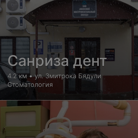
Санриза дент
4.2 км • ул. Змитрока Бядули
Стоматология