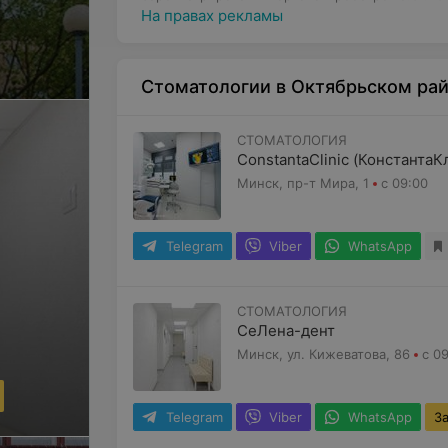
На правах рекламы
Стоматологии в Октябрьском рай
СТОМАТОЛОГИЯ
ConstantaClinic (КонстантаК
Минск, пр-т Мира, 1
с 09:00
Telegram
Viber
WhatsApp
СТОМАТОЛОГИЯ
СеЛена-дент
Минск, ул. Кижеватова, 86
с 0
Telegram
Viber
WhatsApp
З