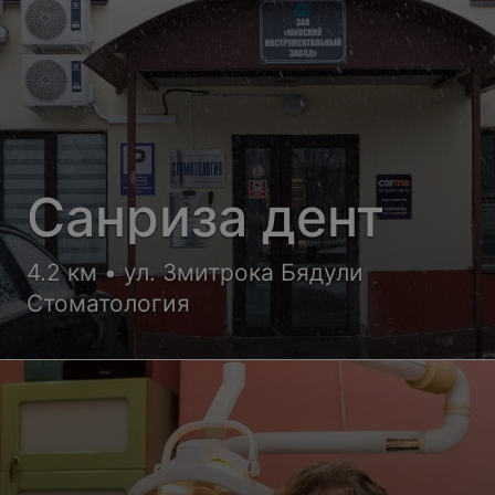
Санриза дент
4.2 км • ул. Змитрока Бядули
Стоматология