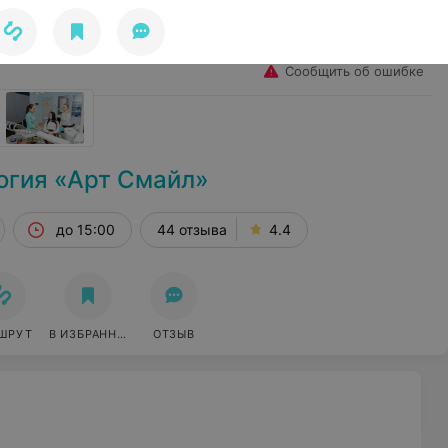
Избранное
Войти
Сообщить об ошибке
огия «Арт Смайл»
до 15:00
44 отзыва
4.4
ШРУТ
В ИЗБРАННОЕ
ОТЗЫВ