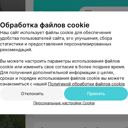
Вы владелец?
Подключить он
Обработка файлов cookie
Начните оказывать услу
вашим па
Наш сайт использует файлы cookie для обеспечения
удобства пользователей сайта, его улучшения, сбора
статистики и предоставления персонализированных
рекомендаций.
Нашли ошибку?
Вы можете настроить параметры использования файлов
cookie или изменить свое согласие в более позднее время.
Для получения дополнительной информации о целях,
сроках и порядке использования файлов cookie вы можете
Частное медицинское унитарное
ознакомиться с нашей
Политикой обработки файлов cookie
Юридический адрес: 220051, г. Минск, ул. Раф
Отклонить
Принять
УНП: 191796125
иТ
Персональные настройки Cookie
Зарегистрирован в Торговом реестре 15.01.20
На правах рекламы