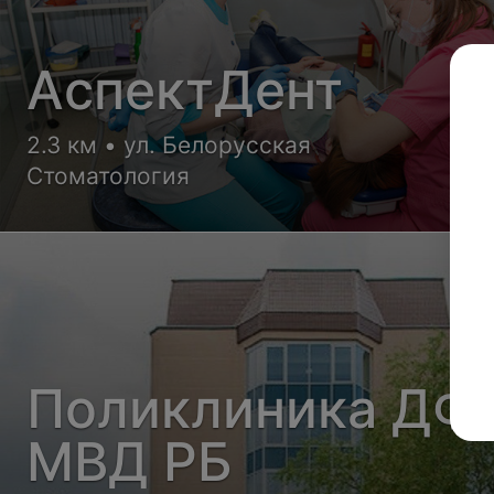
АспектДент
2.3 км • ул. Белорусская
Стоматология
Поликлиника ДФ
МВД РБ